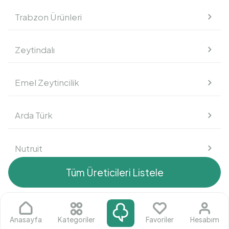
Trabzon Ürünleri
Süt Ürünleri
Zeytindalı
Kahvaltılık
Emel Zeytincilik
Atıştırmalık
Arda Türk
Nutruit
Tüm Üreticileri Listele
Mustafa Fahri Akdeniz
Arif Çakır
Anasayfa
Kategoriler
Favoriler
Hesabım