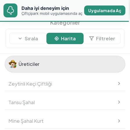
Daha iyi deneyim için
Daha iyi deneyim için
Uygulamada Aç
Uygulamada Aç
Çiftçipark mobil
Çiftçipark mobil uygulamasında aç
uygulamasında aç
Kategoriler
Sırala
Harita
Filtreler
Üreticiler
Üreticiler
Zeytinli Keçi Çiftliği
Meyve
Tansu Şahal
Sebze
Mine Şahal Kurt
Temel Gıdalar