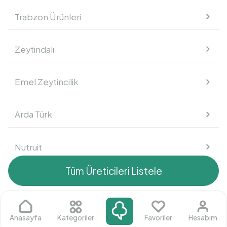
Trabzon Ürünleri
Süt Ürünleri
Zeytindalı
Kahvaltılık
Emel Zeytincilik
Atıştırmalık
Arda Türk
Nutruit
Tüm Üreticileri Listele
Mustafa Fahri Akdeniz
Arif Çakır
Anasayfa
Kategoriler
Favoriler
Hesabım