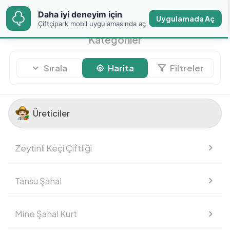
Daha iyi deneyim için
Daha iyi deneyim için
Uygulamada Aç
Uygulamada Aç
Çiftçipark mobil
Çiftçipark mobil uygulamasında aç
uygulamasında aç
Kategoriler
Sırala
Harita
Filtreler
Üreticiler
Üreticiler
Zeytinli Keçi Çiftliği
Meyve
Tansu Şahal
Sebze
Mine Şahal Kurt
Temel Gıdalar