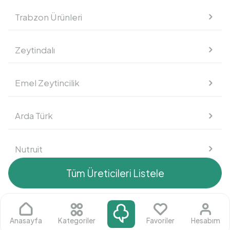
Trabzon Ürünleri
Süt Ürünleri
Zeytindalı
Kahvaltılık
Emel Zeytincilik
Atıştırmalık
Arda Türk
Nutruit
Tüm Üreticileri Listele
Mustafa Fahri Akdeniz
Arif Çakır
Anasayfa
Kategoriler
Favoriler
Hesabım