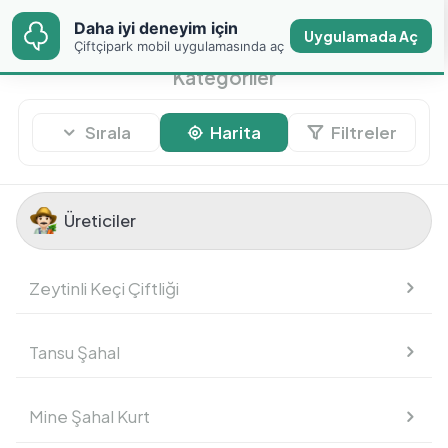
Daha iyi deneyim için
Daha iyi deneyim için
Uygulamada Aç
Uygulamada Aç
Çiftçipark mobil
Çiftçipark mobil uygulamasında aç
uygulamasında aç
Kategoriler
Sırala
Harita
Filtreler
Üreticiler
Üreticiler
Zeytinli Keçi Çiftliği
Meyve
Tansu Şahal
Sebze
Mine Şahal Kurt
Temel Gıdalar