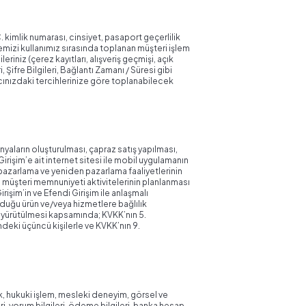
.C. kimlik numarası, cinsiyet, pasaport geçerlilik
itemizi kullanımız sırasında toplanan müşteri işlem
gileriniz (çerez kayıtları, alışveriş geçmişi, açık
ri, Şifre Bilgileri, Bağlantı Zamanı / Süresi gibi
yıcınızdaki tercihlerinize göre toplanabilecek
yaların oluşturulması, çapraz satış yapılması,
Girişim’e ait internet sitesi ile mobil uygulamanın
l pazarlama ve yeniden pazarlama faaliyetlerinin
ı, müşteri memnuniyeti aktivitelerinin planlanması
rişim’in ve Efendi Girişim ile anlaşmalı
unduğu ürün ve/veya hizmetlere bağlılık
nin yürütülmesi kapsamında; KVKK’nın 5.
deki üçüncü kişilerle ve KVKK’nın 9.
k, hukuki işlem, mesleki deneyim, görsel ve
gileri, yorum bilgileri, ödeme bilgileri, banka hesap