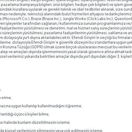
ileri) pazarlama (kampanya bilgileri, ürün bilgileri, hediye çek bilgileri) ve işlem güv
esindeki kurallara uyularak ve gerekli teknik ve idari tedbirler alınarak, size su
ması nedeniyle, teknoloji alanındaki bulut hizmetleri altyapısı tedarikçilerimiz 
(Microsoft Co.), Braze (Braze Inc.), Jungle Works (Click Labs Inc), Question
ri işleyenler tarafından sağlanan / kullanımımıza sunulan programlarımıza ve/v
 iş faaliyetlerinin yürütülmesi ve denetimi, mal ve hizmet satış süreçlerinin yür
imi süreçlerinin yürütülmesi, pazarlama faaliyetlerinin yürütülmesi, saklama ve arş
 dolayısıyla yurt dışına aktarılabilecektir. Efendi Girişim’in seçtiği bu firmala
ilerine, dolayısıyla Efendi Girişim’e güvenlik düzeyini bu standartlara uygun ş
l Veri Koruma Tüzüğü (GDPR) olmak üzere birçok uluslararası mevzuat bu verilerin V
n talep ve amaçları dışında işlenmemesini yasal olarak güvence altına almaktadır.
isel verileriniz yukarıda belirtilen amaçlar dışında yurt dışındaki diğer 3. kişil
,
ep etme,
amacına uygun kullanılıp kullanılmadığını öğrenme,
ktarıldığı üçüncü kişileri bilme,
ması halinde bunların düzeltilmesini isteme,
kişisel verilerinizin silinmesini veya yok edilmesini isteme,