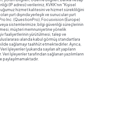
enliği (IP adresi) verileriniz, KVKK'nın "Kişisel
nduğumuz hizmet kalitesini ve hizmet sürekliliğini
olan yurt dışında yerleşik ve sunucuları yurt
Pro Inc. (QuestionPro), Focusvision (Europe)
eya sistemlerimize; bilgi güvenliği süreçlerinin
ütülmesi, müşteri memnuniyetine yönelik
iv faaliyetlerinin yürütülmesi, talep ve
r uluslararası alanda kabul görmüş standartlara
ekilde sağlamayı taahhüt etmektedirler. Ayrıca,
eri İşleyenler (yukarıda sayılan alt yapıların
 Veri İşleyenler tarafından sağlanan yazılımların
erle paylaşılmamaktadır.