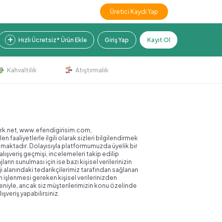
Üretici Kaydı Yap
Hızlı Ücretsiz* Ürün Ekle
Giriş Yap
Kayıt Ol
Kahvaltılık
Atıştırmalık
park.net, www.efendigirisim.com,
aliyetlerle ilgili olarak sizleri bilgilendirmek
nmamaktadır. Dolayısıyla platformumuzda üyelik bir
lışveriş geçmişi, incelemeleri takip edilip
arın sunulması için ise bazı kişisel verilerinizin
ji alanındaki tedarikçilerimiz tarafından sağlanan
işlenmesi gereken kişisel verilerinizden
deniyle, ancak siz müşterilerimizin konu özelinde
veriş yapabilirsiniz.