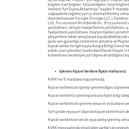
bilgileri, kart bilgileri, fatura bilgileri, tutar bilg
Verilerin Yurt Dışına Aktarılması" başlıklı 9. madd
sağlayabileceğimiz yurt içi alternatiflerimiz olma
dışında bulunan Google (Google LLC.), Dynamics 
Ltd., Focusvision Worldwide Inc. (Focusvision) ve
yürütülmesi, iletişim faaliyetlerinin yürütülmesi,
faaliyetlerin yürütülmesi, müşteri ilişkileri yönet
şikayetlerin takibi amaçlarıyla kaydedilebilecek ve
göre veri güvenliği önlemlerini almakta ve Müşter
kişisel veriler ile ilgili başta Avrupa Birliği Gene
sahibi olan şirketler) tarafından Efendi Girişim’i
kullanılması nedeniyle yurt dışına aktardığımız kiş
İşlenen Kişisel Verilere İlişkin Haklarınız:
KVKK’nın 11. maddesi kapsamında;
Kişisel verilerinizin işlenip işlenmediğini öğrenme
Kişisel verileriniz işlenmişse buna ilişkin bilgi tal
Kişisel verilerinizin işlenme amacını ve bunların 
Yurt içinde veya yurt dışında kişisel verilerinizin a
Kişisel verilerinizin eksik veya yanlış işlenmiş ol
KVKK mevzuatında öngörülen şartlar çerçevesinde 