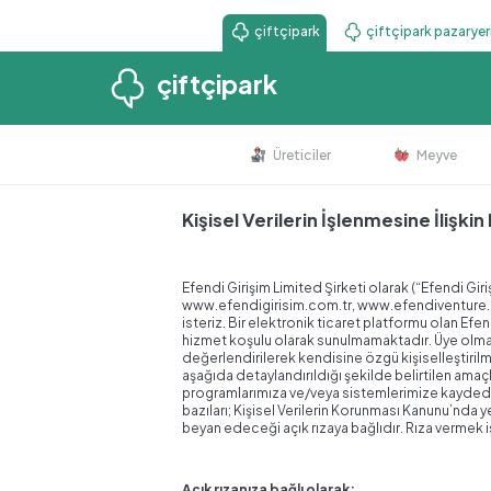
çiftçipark
çiftçipark pazaryer
çiftçipark
Üreticiler
Meyve
Kişisel Verilerin İşlenmesine İlişkin
Efendi Girişim Limited Şirketi olarak (“Efendi G
www.efendigirisim.com.tr, www.efendiventure.com 
isteriz. Bir elektronik ticaret platformu olan Efe
hizmet koşulu olarak sunulmamaktadır. Üye olmadan
değerlendirilerek kendisine özgü kişiselleştirilmiş 
aşağıda detaylandırıldığı şekilde belirtilen amaçl
programlarımıza ve/veya sistemlerimize kaydedil
bazıları; Kişisel Verilerin Korunması Kanunu’nda 
beyan edeceği açık rızaya bağlıdır. Rıza vermek 
Açık rızanıza bağlı olarak;