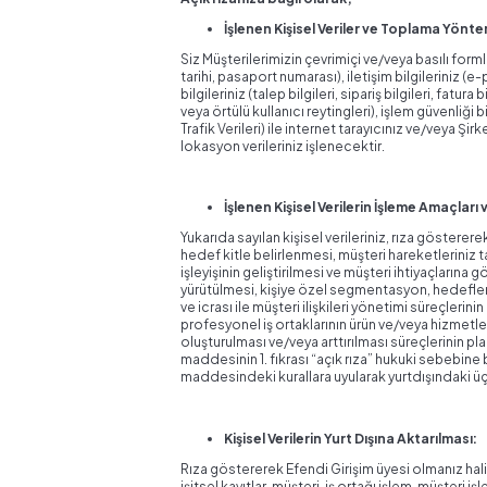
İşlenen Kişisel Veriler ve Toplama Yönte
Siz Müşterilerimizin çevrimiçi ve/veya basılı formla
tarihi, pasaport numarası), iletişim bilgileriniz 
bilgileriniz (talep bilgileri, sipariş bilgileri, fatura
veya örtülü kullanıcı reytingleri), işlem güvenliği bil
Trafik Verileri) ile internet tarayıcınız ve/veya 
lokasyon verileriniz işlenecektir.
İşlenen Kişisel Verilerin İşleme Amaçları
Yukarıda sayılan kişisel verileriniz, rıza göster
hedef kitle belirlenmesi, müşteri hareketleriniz ta
işleyişinin geliştirilmesi ve müşteri ihtiyaçları
yürütülmesi, kişiye özel segmentasyon, hedefleme,
ve icrası ile müşteri ilişkileri yönetimi süreçleri
profesyonel iş ortaklarının ürün ve/veya hizmetler
oluşturulması ve/veya arttırılması süreçlerinin pl
maddesinin 1. fıkrası “açık rıza” hukuki sebebine
maddesindeki kurallara uyularak yurtdışındaki üçün
Kişisel Verilerin Yurt Dışına Aktarılması:
Rıza göstererek Efendi Girişim üyesi olmanız hali
işitsel kayıtlar, müşteri, iş ortağı işlem, müşteri işl