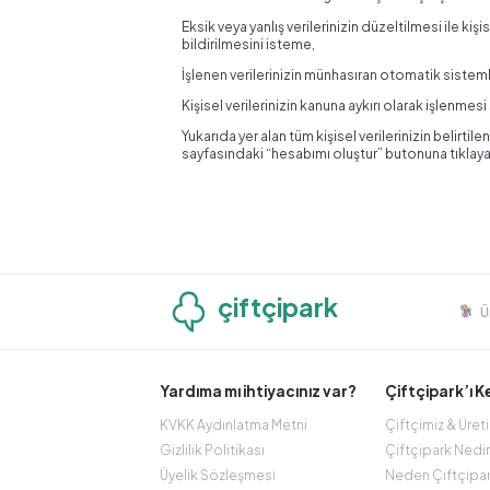
Eksik veya yanlış verilerinizin düzeltilmesi ile kiş
bildirilmesini isteme,
İşlenen verilerinizin münhasıran otomatik sistem
Kişisel verilerinizin kanuna aykırı olarak işlenme
Yukarıda yer alan tüm kişisel verilerinizin belirti
sayfasındaki “hesabımı oluştur” butonuna tıklaya
çiftçipark
Ü
Yardıma mı ihtiyacınız var?
Çiftçipark’ı 
KVKK Aydınlatma Metni
Çiftçimiz & Üret
Gizlilik Politikası
Çiftçipark Nedi
Üyelik Sözleşmesi
Neden Çiftçipa