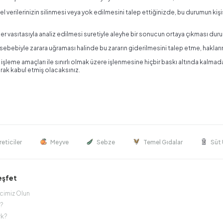
isel verilerinizin silinmesi veya yok edilmesini talep ettiğinizde, bu durumun kişis
ler vasıtasıyla analiz edilmesi suretiyle aleyhe bir sonucun ortaya çıkması du
si sebebiyle zarara uğraması halinde bu zararın giderilmesini talep etme, hakları
len işleme amaçları ile sınırlı olmak üzere işlenmesine hiçbir baskı altında kalma
rak kabul etmiş olacaksınız.
reticiler
Meyve
Sebze
Temel Gıdalar
Süt 
Keşfet
icimiz Olun
r?
rk?