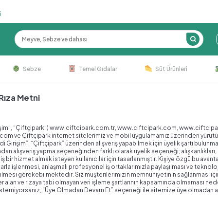
i
Sebze
Temel Gıdalar
Süt Ürünleri
 Rıza Metni
irişim”, “Çiftçipark”) www.ciftcipark.com.tr, www.ciftcipark.com, www.ciftci
ve Çiftçipark internet sitelerimiz ve mobil uygulamamız üzerinden yürütülen fa
ndi Girişim”, “Çiftçipark” üzerinden alışveriş yapabilmek için üyelik şartı bulu
 alışveriş yapma seçeneğinden farklı olarak üyelik seçeneği; alışkanlıkları, a
bir hizmet almak isteyen kullanıcılar için tasarlanmıştır. Kişiye özgü bu avantajl
arla işlenmesi, anlaşmalı profesyonel iş ortaklarımızla paylaşılması ve teknolo
mesi gerekebilmektedir. Siz müşterilerimizin memnuniyetinin sağlanması için 
yer alan ve rızaya tabi olmayan veri işleme şartlarının kapsamında olmaması ne
istemiyorsanız, “Üye Olmadan Devam Et” seçeneği ile sitemize üye olmadan alış