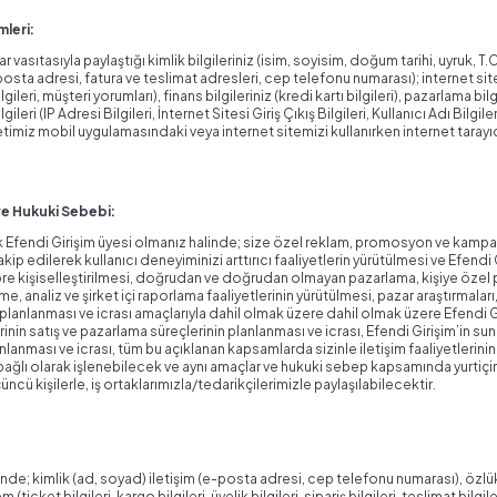
mleri:
r vasıtasıyla paylaştığı kimlik bilgileriniz (isim, soyisim, doğum tarihi, uyruk, T
(e-posta adresi, fatura ve teslimat adresleri, cep telefonu numarası); internet s
 bilgileri, müşteri yorumları), finans bilgileriniz (kredi kartı bilgileri), pazarlama bil
gileri (IP Adresi Bilgileri, İnternet Sitesi Giriş Çıkış Bilgileri, Kullanıcı Adı Bilgile
Şirketimiz mobil uygulamasındaki veya internet sitemizi kullanırken internet tara
 ve Hukuki Sebebi:
erek Efendi Girişim üyesi olmanız halinde; size özel reklam, promosyon ve kampan
kip edilerek kullanıcı deneyiminizi arttırıcı faaliyetlerin yürütülmesi ve Efendi 
na göre kişiselleştirilmesi, doğrudan ve doğrudan olmayan pazarlama, kişiye öze
 analiz ve şirket içi raporlama faaliyetlerinin yürütülmesi, pazar araştırmalar
nin planlanması ve icrası amaçlarıyla dahil olmak üzere dahil olmak üzere Efendi Gi
inin satış ve pazarlama süreçlerinin planlanması ve icrası, Efendi Girişim’in s
anlanması ve icrası, tüm bu açıklanan kapsamlarda sizinle iletişim faaliyetleri
 bağlı olarak işlenebilecek ve aynı amaçlar ve hukuki sebep kapsamında yurtiçin
cü kişilerle, iş ortaklarımızla/tedarikçilerimizle paylaşılabilecektir.
nde; kimlik (ad, soyad) iletişim (e-posta adresi, cep telefonu numarası), özlü
em (ticket bilgileri, kargo bilgileri, üyelik bilgileri, sipariş bilgileri, teslimat bil