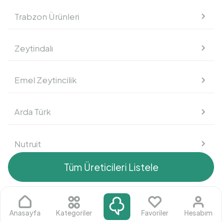
Trabzon Ürünleri
Süt Ürünleri
Zeytindalı
Kahvaltılık
Emel Zeytincilik
Atıştırmalık
Arda Türk
Nutruit
Tüm Üreticileri Listele
Mustafa Fahri Akdeniz
Arif Çakır
Anasayfa
Kategoriler
Favoriler
Hesabım