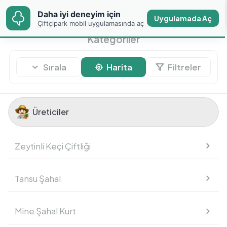
Daha iyi deneyim için
Daha iyi deneyim için
Uygulamada Aç
Uygulamada Aç
Çiftçipark mobil
Çiftçipark mobil uygulamasında aç
uygulamasında aç
Kategoriler
Sırala
Harita
Filtreler
Üreticiler
Üreticiler
Zeytinli Keçi Çiftliği
Meyve
Tansu Şahal
Sebze
Mine Şahal Kurt
Temel Gıdalar