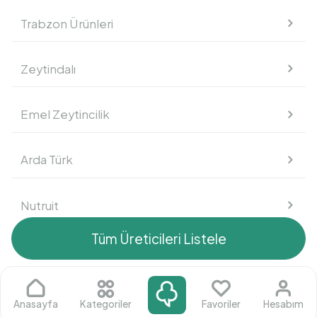
Trabzon Ürünleri
Süt Ürünleri
Zeytindalı
Kahvaltılık
Emel Zeytincilik
Atıştırmalık
Arda Türk
Nutruit
Tüm Üreticileri Listele
Mustafa Fahri Akdeniz
Arif Çakır
Anasayfa
Kategoriler
Favoriler
Hesabım