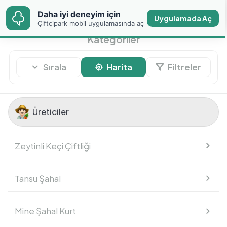
Daha iyi deneyim için
Daha iyi deneyim için
Uygulamada Aç
Uygulamada Aç
Çiftçipark mobil
Çiftçipark mobil uygulamasında aç
uygulamasında aç
Kategoriler
Sırala
Harita
Filtreler
Üreticiler
Üreticiler
Zeytinli Keçi Çiftliği
Meyve
Tansu Şahal
Sebze
Mine Şahal Kurt
Temel Gıdalar