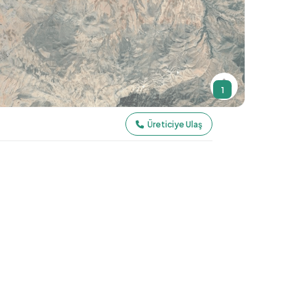
1
Üreticiye Ulaş