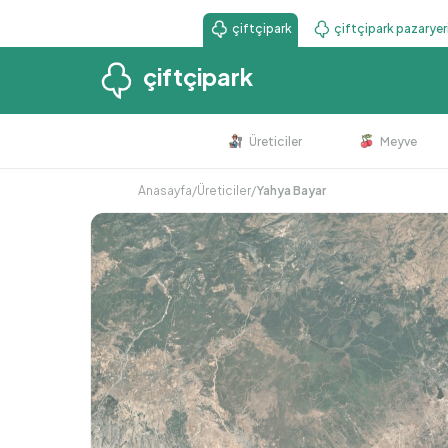
çiftçipark
çiftçipark pazaryer
çiftçipark
Üreticiler
Meyve
Anasayfa
/
Üreticiler
/
Yahya Bayar