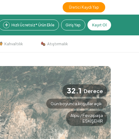
Üretici Kaydı Yap
Hızlı Ücretsiz* Ürün Ekle
Giriş Yap
Kayıt Ol
Kahvaltılık
Atıştırmalık
32.1
Derece
Gün boyunca koşullar açık.
Alpu / Fevzıpaşa
ESKİŞEHİR