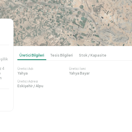
Üretici Bilgileri
Tesis Bilgileri
Stok / Kapasite
illik
z 4
Üretici Adı
Üretici İsmi
e
Yahya
Yahya Bayar
an
Üretici Adresi
Eskişehir / Alpu