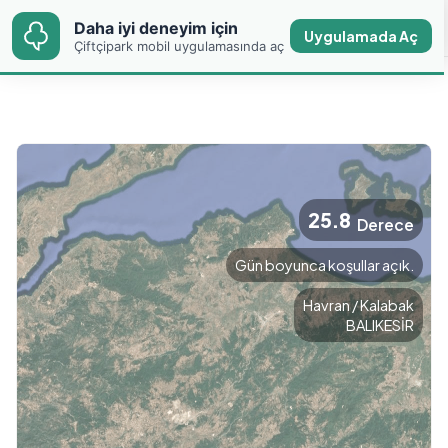
Daha iyi deneyim için
Daha iyi deneyim için
Gülsüm
Uygulamada Aç
Uygulamada Aç
Çiftçipark mobil uygulamasında aç
Çiftçipark mobil uygulamasında aç
25.8
Derece
Gün boyunca koşullar açık.
Havran / Kalabak
BALIKESİR