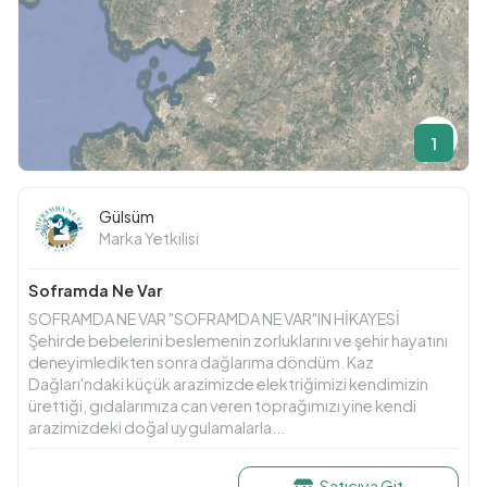
1
Gülsüm
Marka Yetkilisi
Soframda Ne Var
SOFRAMDA NE VAR "SOFRAMDA NE VAR"IN HİKAYESİ
Şehirde bebelerini beslemenin zorluklarını ve şehir hayatını
deneyimledikten sonra dağlarıma döndüm. Kaz
Dağları'ndaki küçük arazimizde elektriğimizi kendimizin
ürettiği, gıdalarımıza can veren toprağımızı yine kendi
arazimizdeki doğal uygulamalarla...
Satıcıya Git