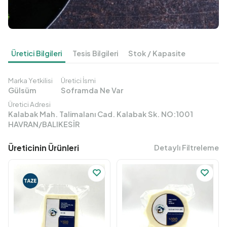
Üretici Bilgileri
Tesis Bilgileri
Stok / Kapasite
Marka Yetkilisi
Üretici İsmi
Gülsüm
Soframda Ne Var
Üretici Adresi
Kalabak Mah. Talimalanı Cad. Kalabak Sk. NO:1001
HAVRAN/BALIKESİR
Üreticinin Ürünleri
Detaylı Filtreleme