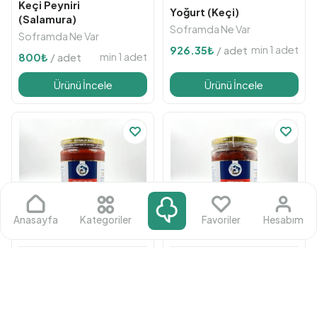
Keçi Peyniri
Yoğurt (Keçi)
(Salamura)
Soframda Ne Var
Soframda Ne Var
min 1 adet
926.35
₺
/ adet
min 1 adet
800
₺
/ adet
Ürünü İncele
Ürünü İncele
Anasayfa
Kategoriler
Favoriler
Hesabım
Salça
Salça
(Domates Doğal İla...)
(Biber Doğal İlaçs...)
Soframda Ne Var
Soframda Ne Var
min 1 adet
min 1 adet
530
₺
/ adet
585
₺
/ adet