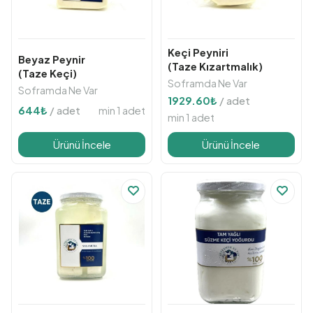
Keçi Peyniri
Beyaz Peynir
(Taze Kızartmalık)
(Taze Keçi)
Soframda Ne Var
Soframda Ne Var
1929.60
₺
/ adet
min 1 adet
644
₺
/ adet
min 1 adet
Ürünü İncele
Ürünü İncele