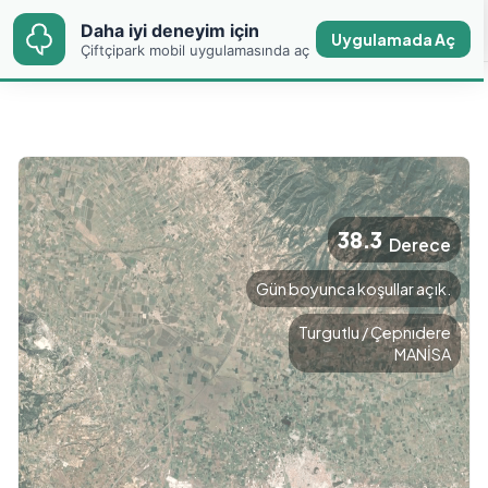
Daha iyi deneyim için
Daha iyi deneyim için
Efe
Uygulamada Aç
Uygulamada Aç
Çiftçipark mobil uygulamasında aç
Çiftçipark mobil uygulamasında aç
38.3
Derece
Gün boyunca koşullar açık.
Turgutlu / Çepnıdere
MANİSA