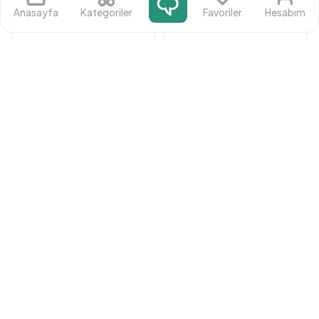
Anasayfa
Kategoriler
Favoriler
Hesabım
Nutruit Olipop
Nutruit Olipop
(Acılı)
(Izgara)
Nutruit
Nutruit
min 1000 adet
min 1000 adet
30
₺
/ adet
30
₺
/ adet
Ürünü İncele
Ürünü İncele
Nutruit Olipop
(Limon)