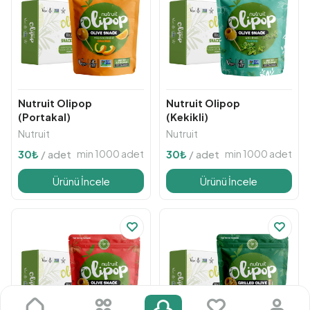
Nutruit Olipop
Nutruit Olipop
(Portakal)
(Kekikli)
Nutruit
Nutruit
min 1000 adet
min 1000 adet
30
₺
/ adet
30
₺
/ adet
Ürünü İncele
Ürünü İncele