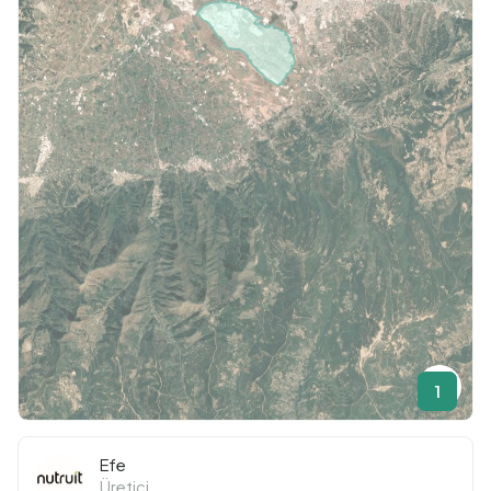
1
Efe
Üretici