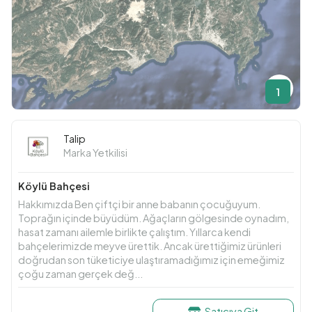
1
Talip
Marka Yetkilisi
Köylü Bahçesi
Hakkımızda Ben çiftçi bir anne babanın çocuğuyum.
Toprağın içinde büyüdüm. Ağaçların gölgesinde oynadım,
hasat zamanı ailemle birlikte çalıştım. Yıllarca kendi
bahçelerimizde meyve ürettik. Ancak ürettiğimiz ürünleri
doğrudan son tüketiciye ulaştıramadığımız için emeğimiz
çoğu zaman gerçek değ...
Satıcıya Git