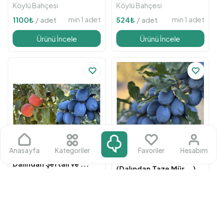
Köylü Bahçesi
Köylü Bahçesi
min 1 adet
min 1 adet
1100
₺
/ adet
524
₺
/ adet
Ürünü İncele
Ürünü İncele
Anasayfa
Kategoriler
Favoriler
Hesabım
Erik
Dalından Şeftali ve ...
(Dalından Taze Mür...)
Köylü Bahçesi
Köylü Bahçesi
min 1 adet
1265
₺
/ adet
min 1 adet
990
₺
/ adet
Ürünü İncele
Ürünü İncele